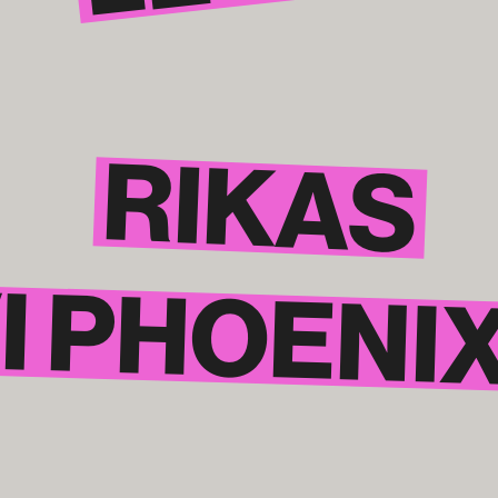
RIKAS
I ­PHOENI