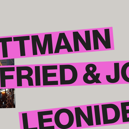
TTMANN
FRIED & ­
LEONID