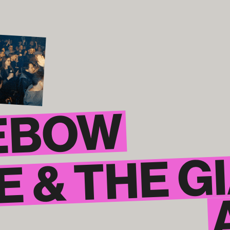
EBOW
 & ­THE 