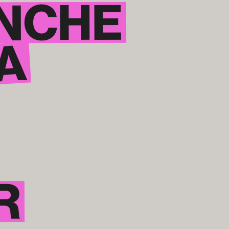
ANCHE
A
R