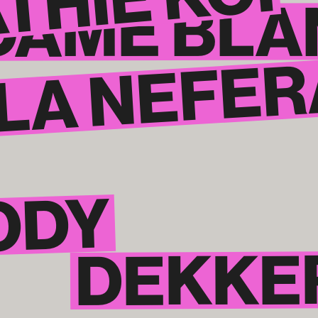
THIE KOI
DAME ­BL
LA NEFER
ODY
DEKKE