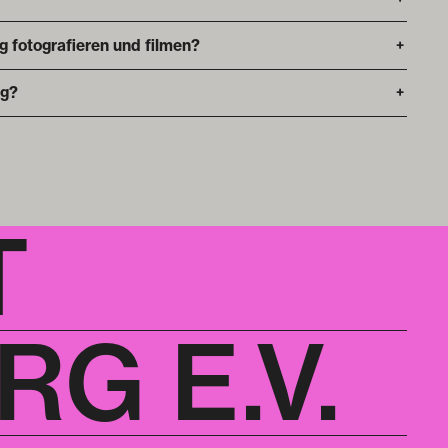
ng fotografieren und filmen?
+
ng?
+
T
G E.V.