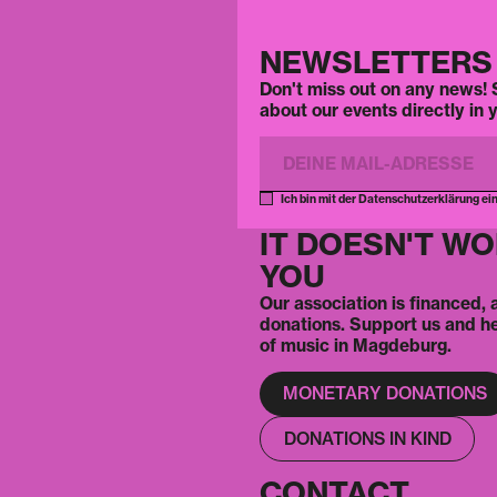
NEWSLETTERS
Don't miss out on any news! S
about our events directly in 
Ich bin mit der Datenschutzerklärung ei
IT DOESN'T W
YOU
Our association is financed,
donations. Support us and h
of music in Magdeburg.
MONETARY DONATIONS
DONATIONS IN KIND
CONTACT