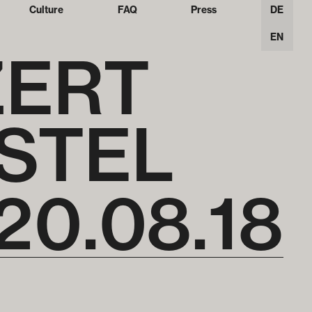
Culture
FAQ
Press
DE
EN
ZERT
STEL
20
.
08
.
18