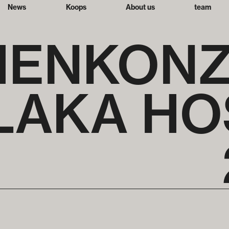
News
Koops
About us
team
EN­KON
LAKA HO