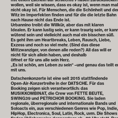
wollen, weil sie wissen, dass es okay ist, wenn man mal
nicht okay ist. Für Menschen, die die Schönheit und de
Witz im Imperfekten finden und für die die letzte Bahn
nach Hause nicht das Ende ist.
Urbannino treibt die Willkür, aber das mit klaren
Idealen. Er kann lustig sein, er kann traurig sein, er kan
wütend sein und vielleicht auch mal ein bisschen süß.
Es geht ihm um Heartbreaks, Leben, Rausch, Liebe,
Exzess und noch so viel mehr. (Sind das diese
Mittzwanziger, von denen alle reden?) All das will er
nicht für sich allein haben, und deshalb
öffnet er für uns alle sein Herz.
„Es ist schön, am Leben zu sein“ –und genau das teilt e
mit uns.
Datschenkonzerte
ist eine seit 2015 stattfindende
Open-Air-Konzertreihe in der DATSCHE. Für das
Booking zeigen sich verantwortlich: das
MUSIKKOMBINAT, die Crew von FETTE BEUTE,
SWING39 und PETRICHOR BOOKING. Sie laden
regionale, überregionale und internationale Bands und
Soloacts ein, aus verschiedenen Genres wie Pop, Indie,
HipHop, Electronica, Soul, Latin, Rock, uvm. Die Shows