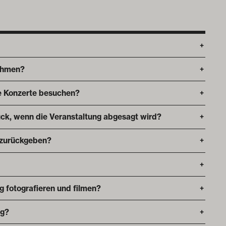
+
ehmen?
+
die Konzerte besuchen?
+
ck, wenn die Veranstaltung abgesagt wird?
+
 zurückgeben?
+
+
ng fotografieren und filmen?
+
ng?
+