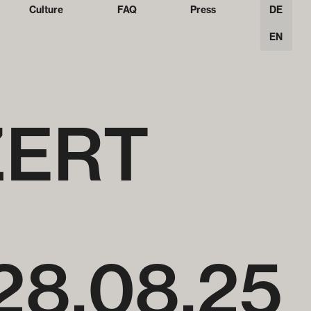
Culture
FAQ
Press
DE
EN
ZERT
28
.
08
.
25