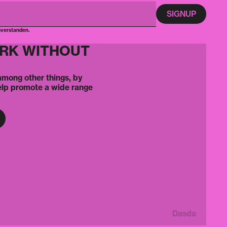
nverstanden.
ORK WITHOUT
 among other things, by
elp promote a wide range
Dasda