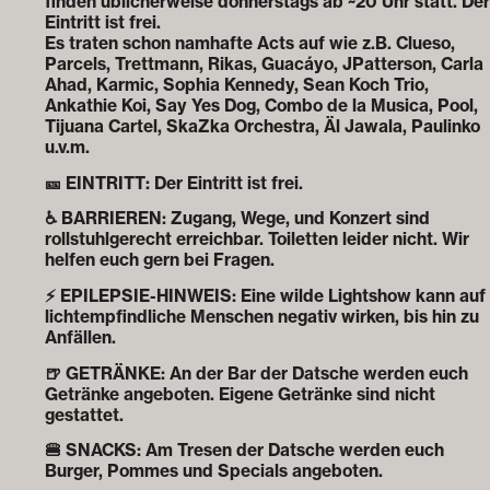
finden üblicherweise donnerstags ab ~20 Uhr statt. Der
Eintritt ist frei.
Es traten schon namhafte Acts auf wie z.B. Clueso,
Parcels, Trettmann, Rikas, Guacáyo, JPatterson, Carla
Ahad, Karmic, Sophia Kennedy, Sean Koch Trio,
Ankathie Koi, Say Yes Dog, Combo de la Musica, Pool,
Tijuana Cartel, SkaZka Orchestra, Äl Jawala, Paulinko
u.v.m.
🎫 EINTRITT: Der Eintritt ist frei.
♿ BARRIEREN: Zugang, Wege, und Konzert sind
rollstuhlgerecht erreichbar. Toiletten leider nicht. Wir
helfen euch gern bei Fragen.
⚡ EPILEPSIE-HINWEIS: Eine wilde Lightshow kann auf
lichtempfindliche Menschen negativ wirken, bis hin zu
Anfällen.
🍺 GETRÄNKE: An der Bar der Datsche werden euch
Getränke angeboten. Eigene Getränke sind nicht
gestattet.
🍔 SNACKS: Am Tresen der Datsche werden euch
Burger, Pommes und Specials angeboten.