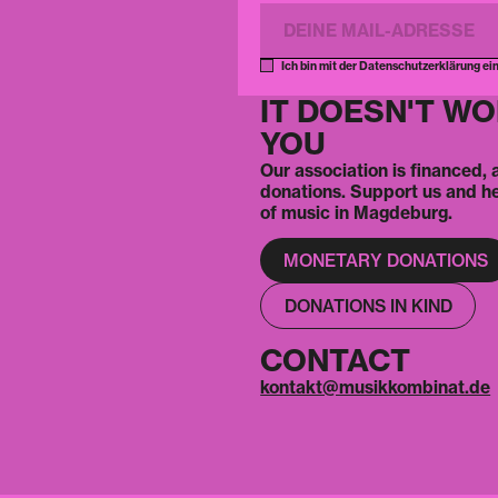
Ich bin mit der Datenschutzerklärung ei
IT DOESN'T W
YOU
Our association is financed,
donations. Support us and h
of music in Magdeburg.
MONETARY DONATIONS
DONATIONS IN KIND
CONTACT
kontakt@musikkombinat.de