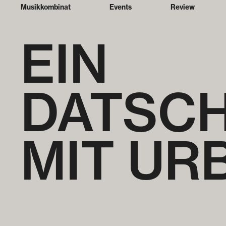
Musikkombinat
Events
Review
EIN
DATSC
MIT UR