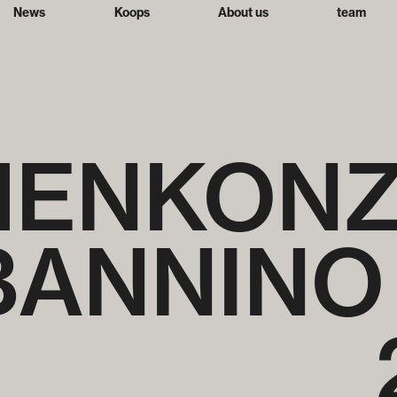
News
Koops
About us
team
HENKON
BANNINO