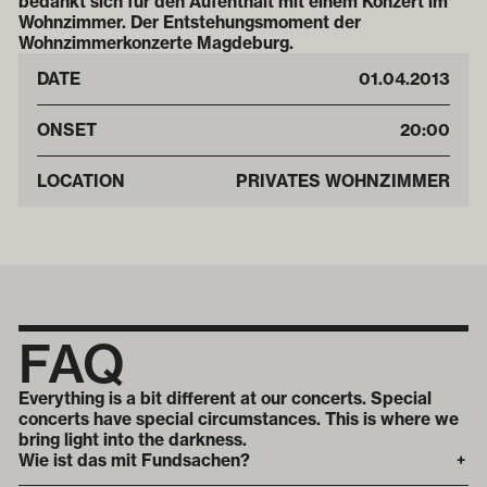
bedankt sich für den Aufenthalt mit einem Konzert im
Wohnzimmer. Der Entstehungsmoment der
Wohnzimmerkonzerte Magdeburg.
DATE
01
.
04
.
2013
ONSET
20:00
LOCATION
PRIVATES WOHNZIMMER
FAQ
Everything is a bit different at our concerts. Special
concerts have special circumstances. This is where we
bring light into the darkness.
Wie ist das mit Fundsachen?
+