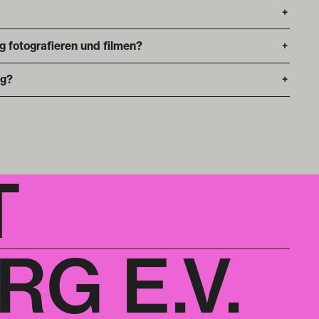
+
ng fotografieren und filmen?
+
ng?
+
T
G E.V.