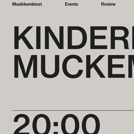
Musikkombinat
Events
Review
KINDER
MUCKE
20:00