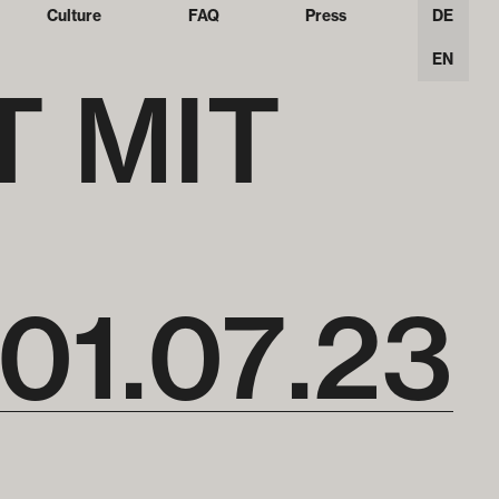
Culture
FAQ
Press
DE
EN
T MIT
01
.
07
.
23