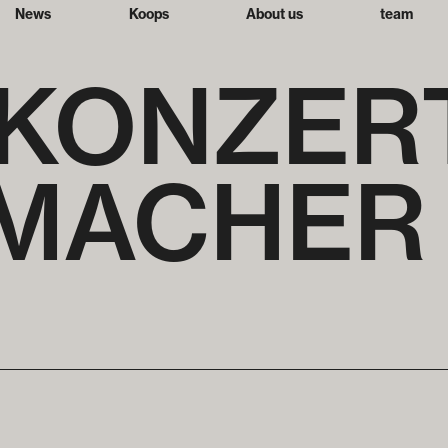
News
Koops
About us
team
­KONZER
MACHER