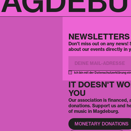
AGDEBUR
NEWSLETTERS
Don't miss out on any news! S
about our events directly in 
Ich bin mit der Datenschutzerklärung ei
IT DOESN'T W
YOU
Our association is financed,
donations. Support us and h
of music in Magdeburg.
MONETARY DONATIONS