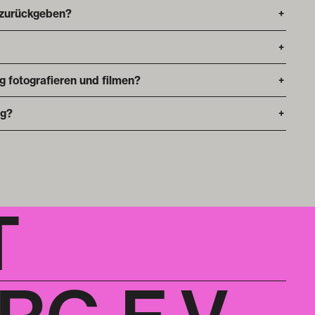
 zurückgeben?
+
+
ng fotografieren und filmen?
+
ng?
+
T