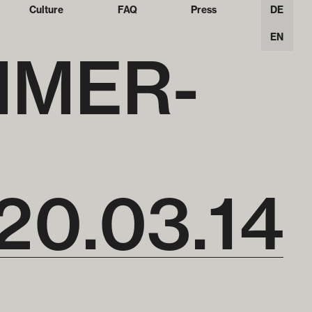
Culture
FAQ
Press
DE
EN
MMER­
20
.
03
.
14