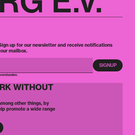
G E.V.
ign up for our newsletter and receive notifications
your mailbox.
nverstanden.
ORK WITHOUT
 among other things, by
elp promote a wide range