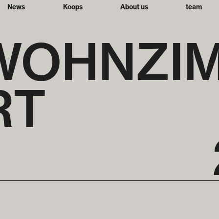
News
Koops
About us
team
WOHNZI
RT