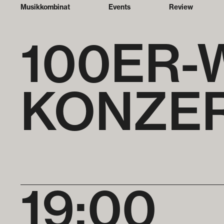
Musikkombinat
Events
Review
100ER-
KONZE
19:00