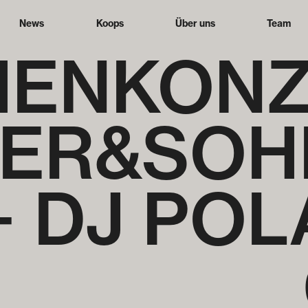
News
Koops
Über uns
Team
EN­KON
TER&SOH
+ DJ PO