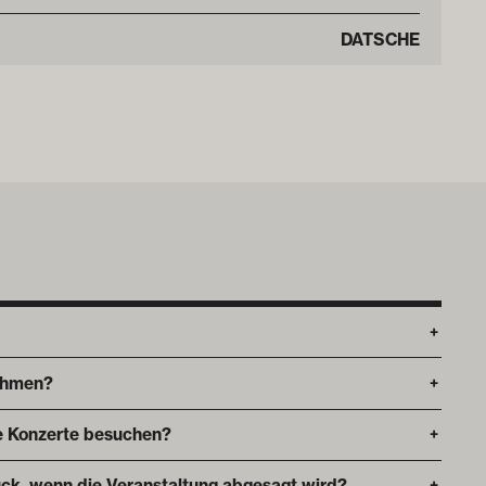
DATSCHE
+
ehmen?
+
die Konzerte besuchen?
+
ck, wenn die Veranstaltung abgesagt wird?
+