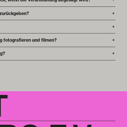
 zurückgeben?
+
+
ng fotografieren und filmen?
+
ng?
+
T