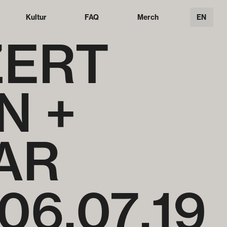
Kultur
FAQ
Merch
EN
ZERT
N +
LAR
06
.
07
.
19