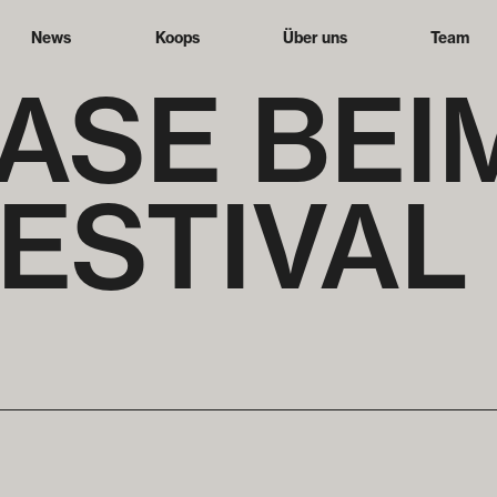
News
Koops
Über uns
Team
SE BEIM
FESTIVAL