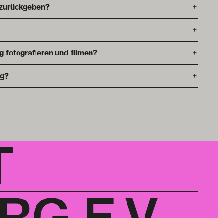
 zurückgeben?
+
+
ng fotografieren und filmen?
+
ng?
+
T
G E.V.