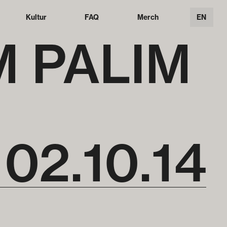
Kultur
FAQ
Merch
EN
 PALIM
02
.
10
.
14