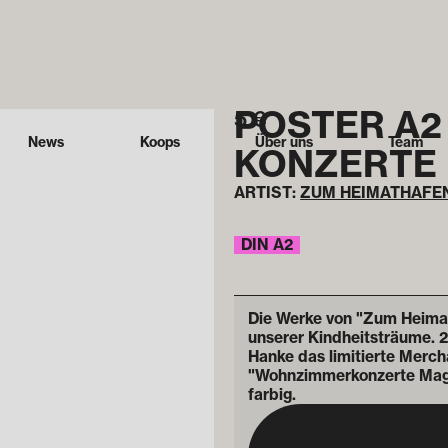
POSTER A2
5
€
News
Koops
Über uns
Team
KONZERTE
ARTIST:
ZUM HEIMATHAFE
DIN A2
Die Werke von "Zum Heimath
unserer Kindheitsträume. 
Hanke das limitierte Merch
"Wohnzimmerkonzerte Magde
farbig.