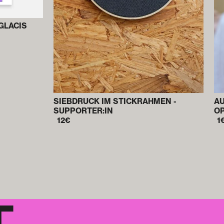
GLACIS
SIEBDRUCK IM STICKRAHMEN -
AU
SUPPORTER:IN
OP
12
€
1