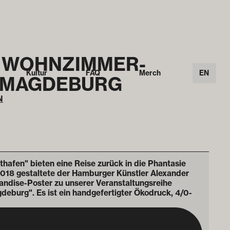
 WOHN­ZIMMER­­
Kultur
FAQ
Merch
EN
 MAGDEBURG
N
afen" bieten eine Reise zurück in die Phantasie
2018 gestaltete der Hamburger Künstler Alexander
andise-Poster zu unserer Veranstaltungsreihe
burg". Es ist ein handgefertigter Ökodruck, 4/0-