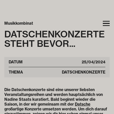
SAISONSTART
Musikkombinat
DATSCHEN­KONZERTE
STEHT BEVOR...
DATUM
25
/
04
/
2024
THEMA
DATSCHENKONZERTE
Die Datschenkonzerte sind eine unserer liebsten
Veranstaltungsreihen und werden hauptsächlich von
Nadine Staats kuratiert. Bald beginnt wieder die
Saison, in der wir gemeinsam mit der
Datsche
großartige Konzerte umsetzen werden. Um dich darauf
einzustimmen, zeigen wir dir hier schon einmal unser