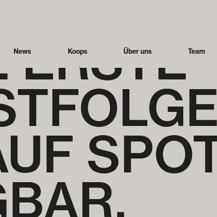
 ERSTE
News
Koops
Über uns
Team
TFOLGE 
AUF SPOT
BAR.