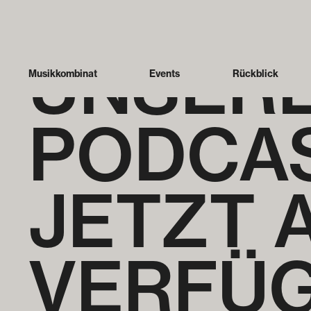
UNSERE
Musikkombinat
Events
Rückblick
PODCAS
JETZT 
VERFÜG