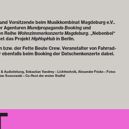
n und Vorsitzende beim Musikkombinat Magdeburg e.V..
der Agenturen
Mundpropaganda Booking
und
ten Reihe
Wohnzimmerkonzerte Magdeburg
. „Nebenbei“
tet das Projekt
HipHopHub
in Berlin.
n bzw. der Fette Beute Crew. Veranstalter von Fahrrad-
hr ebenfalls beim Booking der Datschenkonzerte dabei.
 & Audioleitung, Sebastian Vandrey – Lichttechnik, Alexander Fricke – Fotos
ian Sosnowski – Co-Host der ersten Staffel
T