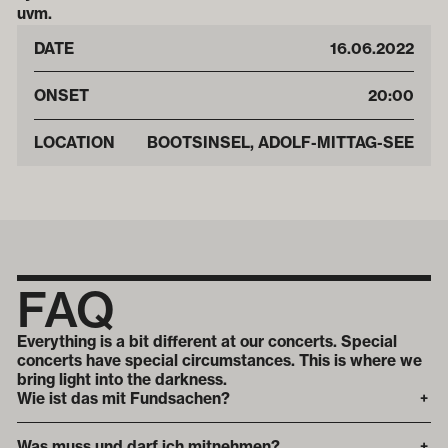
uvm.
DATE
16
.
06
.
2022
ONSET
20:00
LOCATION
BOOTSINSEL, ADOLF-MITTAG-SEE
FAQ
Everything is a bit different at our concerts. Special
concerts have special circumstances. This is where we
bring light into the darkness.
Wie ist das mit Fundsachen?
+
Was muss und darf ich mitnehmen?
+