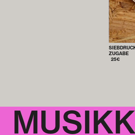
SIEBDRUCK
ZUGABE
25
€
MUSIK