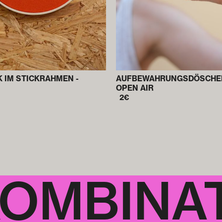
 IM STICKRAHMEN -
AUFBE­WAHRUNGS­DÖSCHE
OPEN AIR
2
€
KOMBINA