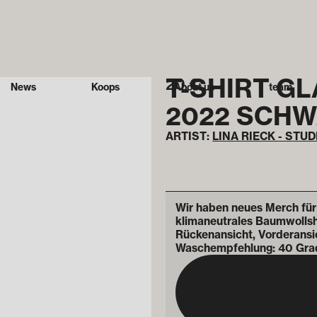
T-SHIRT GL
20
€
News
Koops
About us
team
2022 SCH
ARTIST:
LINA RIECK - STU
Wir haben neues Merch für
klimaneutrales Baumwollshi
Rückenansicht, Vorderansic
Waschempfehlung: 40 Grad 