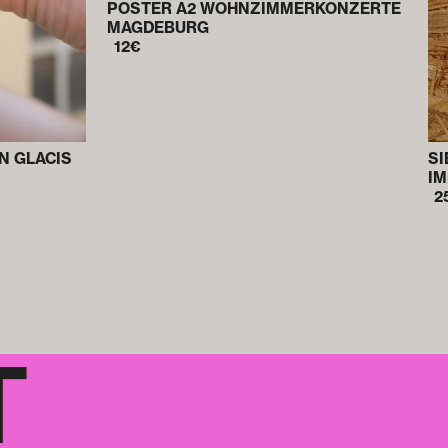
POSTER A2 WOHN­ZIMMER­­KONZERTE
MAGDEBURG
12
€
N GLACIS
SI
IM
2
T