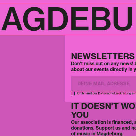
AGDEBUR
NEWSLETTERS
Don't miss out on any news! S
about our events directly in 
Ich bin mit der Datenschutzerklärung ei
IT DOESN'T W
YOU
Our association is financed,
donations. Support us and h
of music in Magdeburg.