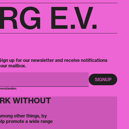
G E.V.
ign up for our newsletter and receive notifications
your mailbox.
nverstanden.
ORK WITHOUT
 among other things, by
elp promote a wide range