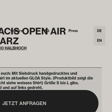
ACIS OPEN AIR
Culture
FAQ
Press
DE
WARZ
EN
DIO HALBHOCH
 euch: Mit Siebdruck handgedrucktes und
rt im aktuellen GLOA Style. (Produktbild zeigt die
ht siehe weisses Shirt) Größe S bis L gibs.
und auf links gedreht.
JETZT ANFRAGEN